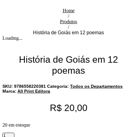
Home
/
Produtos
/
História de Goiás em 12 poemas
Loading...
História de Goiás em 12
poemas
SKU:
9786558220381
Categoria:
Todos os Departamentos
Marca:
All Print Editora
R$
20,00
20 em estoque
História