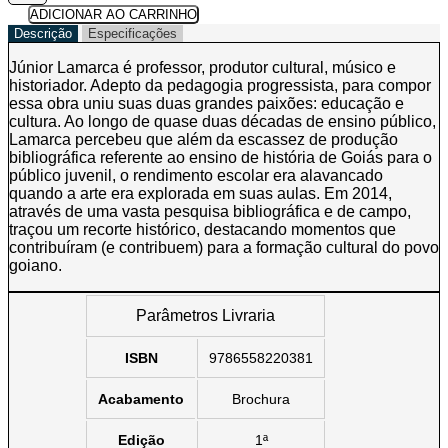
de
ADICIONAR AO CARRINHO
Goiás
Descrição
Especificações
em
12
Júnior Lamarca é professor, produtor cultural, músico e
poemas
historiador. Adepto da pedagogia progressista, para compor
quantidade
essa obra uniu suas duas grandes paixões: educação e
cultura. Ao longo de quase duas décadas de ensino público,
Lamarca percebeu que além da escassez de produção
bibliográfica referente ao ensino de história de Goiás para o
público juvenil, o rendimento escolar era alavancado
quando a arte era explorada em suas aulas. Em 2014,
através de uma vasta pesquisa bibliográfica e de campo,
traçou um recorte histórico, destacando momentos que
contribuíram (e contribuem) para a formação cultural do povo
goiano.
Parâmetros Livraria
ISBN
9786558220381
Acabamento
Brochura
Edição
1ª