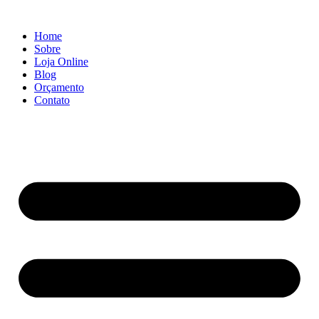
Ir
para
Home
o
Sobre
conteúdo
Loja Online
Blog
Orçamento
Contato