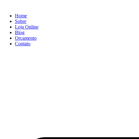
Ir
para
Home
o
Sobre
conteúdo
Loja Online
Blog
Orçamento
Contato