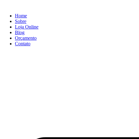
Ir
para
Home
o
Sobre
conteúdo
Loja Online
Blog
Orçamento
Contato