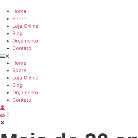
Ir
para
Home
o
Sobre
conteúdo
Loja Online
Blog
Orçamento
Contato
Home
Sobre
Loja Online
Blog
Orçamento
Contato
0