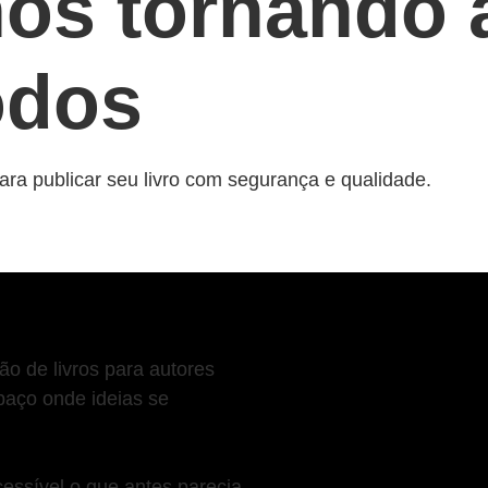
nos tornando 
odos
ra publicar seu livro com segurança e qualidade.
ão de livros para autores
aço onde ideias se
cessível o que antes parecia