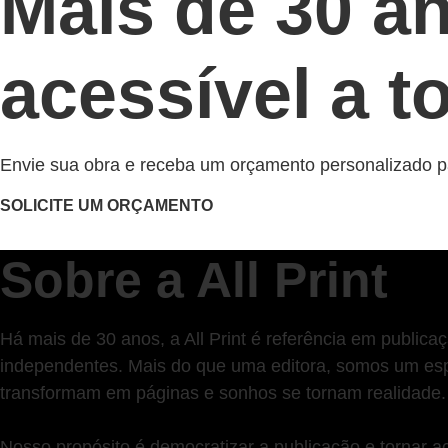
Mais de 30 a
acessível a t
Envie sua obra e receba um orçamento personalizado pa
SOLICITE UM ORÇAMENTO
Sobre a All Print
Há mais de 30 anos, a All Print é referência em publicaç
independentes. Mais do que uma editora, somos um esp
transformam em páginas e sonhos se tornam realidade.
Nosso propósito é democratizar a publicação e tornar a