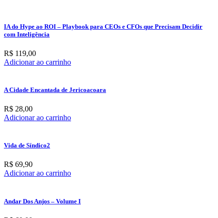
IA do Hype ao ROI – Playbook para CEOs e CFOs que Precisam Decidir
com Inteligência
R$
119,00
Adicionar ao carrinho
A Cidade Encantada de Jericoacoara
R$
28,00
Adicionar ao carrinho
Vida de Síndico2
R$
69,90
Adicionar ao carrinho
Andar Dos Anjos – Volume I