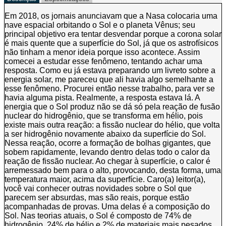
quantidade
Em 2018, os jornais anunciavam que a Nasa colocaria uma
nave espacial orbitando o Sol e o planeta Vênus; seu
principal objetivo era tentar desvendar porque a corona solar
é mais quente que a superfície do Sol, já que os astrofísicos
não tinham a menor ideia porque isso acontece. Assim
comecei a estudar esse fenômeno, tentando achar uma
resposta. Como eu já estava preparando um livreto sobre a
energia solar, me pareceu que ali havia algo semelhante a
esse fenômeno. Procurei então nesse trabalho, para ver se
havia alguma pista. Realmente, a resposta estava lá. A
energia que o Sol produz não se dá só pela reação de fusão
nuclear do hidrogênio, que se transforma em hélio, pois
existe mais outra reação: a fissão nuclear do hélio, que volta
a ser hidrogênio novamente abaixo da superfície do Sol.
Nessa reação, ocorre a formação de bolhas gigantes, que
sobem rapidamente, levando dentro delas todo o calor da
reação de fissão nuclear. Ao chegar à superfície, o calor é
arremessado bem para o alto, provocando, desta forma, uma
temperatura maior, acima da superfície. Caro(a) leitor(a),
você vai conhecer outras novidades sobre o Sol que
parecem ser absurdas, mas são reais, porque estão
acompanhadas de provas. Uma delas é a composição do
Sol. Nas teorias atuais, o Sol é composto de 74% de
hidrogênio, 24% de hélio e 2% de materiais mais pesados