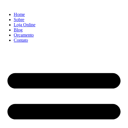
Ir
para
Home
o
Sobre
conteúdo
Loja Online
Blog
Orçamento
Contato