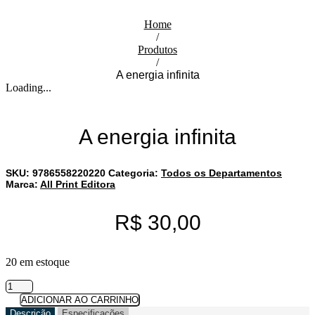
Home
/
Produtos
/
A energia infinita
Loading...
A energia infinita
SKU:
9786558220220
Categoria:
Todos os Departamentos
Marca:
All Print Editora
R$
30,00
20 em estoque
A
energia
ADICIONAR AO CARRINHO
infinita
Descrição
Especificações