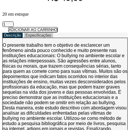
20 em estoque
As
relações
ADICIONAR AO CARRINHO
interpessoais
Descrição
Especificações
na
escola
O presente trabalho tem o objetivo de esclarecer um
versus
fenômeno ainda pouco conhecido e muito presente nas
bullying
instituições educacionais: O bullying no ambiente escolar e
-
as relações interpessoais. São agressões entre alunos,
Volume
físicas ou morais, que trazem consequências sérias, tanto
2
para quem as comete como para suas vítimas. Muitos são os
quantidade
depoimentos que indicam fatos ocorridos no interior das
instituições de ensino, muitas vezes desconsiderados pelos
profissionais da educação, mas que podem trazer graves
sequelas na vida dos jovens e das pessoas envolvidas. É
preciso demonstrar que as instituições educacionais e a
sociedade não podem se omitir em relação ao bullying.
Desta maneira, este estudo descritivo com abordagem visou
analisar as dificuldades enfrentadas pelas vítimas de
bullying no ambiente escolar. Utilizou-se como método de
estudo a pesquisa bibliográfica por meio de livros, pesquisa
na internet, artigos em jornais e revistas. Finalizando,