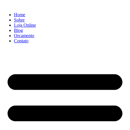
Ir
para
Home
o
Sobre
conteúdo
Loja Online
Blog
Orçamento
Contato