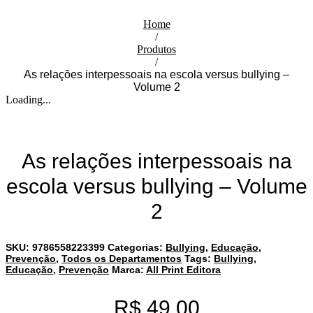
Home
/
Produtos
/
As relações interpessoais na escola versus bullying –
Volume 2
Loading...
As relações interpessoais na
escola versus bullying – Volume
2
SKU:
9786558223399
Categorias:
Bullying
,
Educação
,
Prevenção
,
Todos os Departamentos
Tags:
Bullying
,
Educação
,
Prevenção
Marca:
All Print Editora
R$
49,00