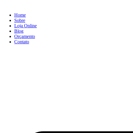
Ir
para
Home
o
Sobre
conteúdo
Loja Online
Blog
Orçamento
Contato