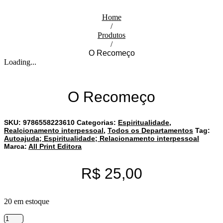
Home
/
Produtos
/
O Recomeço
Loading...
O Recomeço
SKU:
9786558223610
Categorias:
Espiritualidade
,
Realcionamento interpessoal
,
Todos os Departamentos
Tag:
Autoajuda; Espiritualidade; Relacionamento interpessoal
Marca:
All Print Editora
R$
25,00
20 em estoque
O