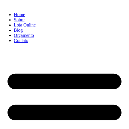
Ir
para
Home
o
Sobre
conteúdo
Loja Online
Blog
Orçamento
Contato