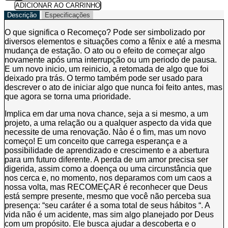
Recomeço
ADICIONAR AO CARRINHO
quantidade
Descrição
Especificações
O que significa o Recomeço? Pode ser simbolizado por
diversos elementos e situações como a fênix e até a mesma
mudança de estação. O ato ou o efeito de começar algo
novamente após uma interrupção ou um periodo de pausa.
E um novo inicio, um reinicio, a retomada de algo que foi
deixado pra trás. O termo também pode ser usado para
descrever o ato de iniciar algo que nunca foi feito antes, mas
que agora se torna uma prioridade.
Implica em dar uma nova chance, seja a si mesmo, a um
projeto, a uma relação ou a qualquer aspecto da vida que
necessite de uma renovação. Nảo é o fim, mas um novo
começo! E um conceito que carrega esperança e a
possibilidade de aprendizado e crescimento e a abertura
para um futuro diferente. A perda de um amor precisa ser
digerida, assim como a doença ou uma circunstância que
nos cerca e, no momento, nos deparamos com um caos a
nossa volta, mas RECOMEÇAR é reconhecer que Deus
está sempre presente, mesmo que você não perceba sua
presença: “seu caráter é a soma total de seus hábitos “. A
vida não é um acidente, mas sim algo planejado por Deus
com um propósito. Ele busca ajudar a descoberta e o